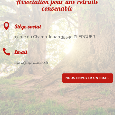
Association pour une retraite
convenable

Siège social
17 rue du Champ Jouan 35540 PLERGUER

Email
aprc@aprc.asso.fr
NOUS ENVOYER UN EMAIL