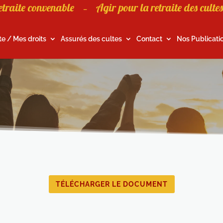
etraite convenable
Agir pour la retraite des cultes
–
te / Mes droits
Assurés des cultes
Contact
Nos Publicati
TÉLÉCHARGER LE DOCUMENT