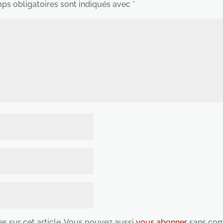
ps obligatoires sont indiqués avec
*
es sur cet article. Vous pouvez aussi
vous abonner
sans com