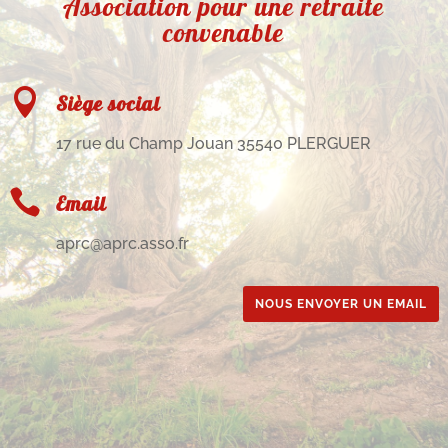
Association pour une retraite
convenable

Siège social
17 rue du Champ Jouan 35540 PLERGUER

Email
aprc@aprc.asso.fr
NOUS ENVOYER UN EMAIL