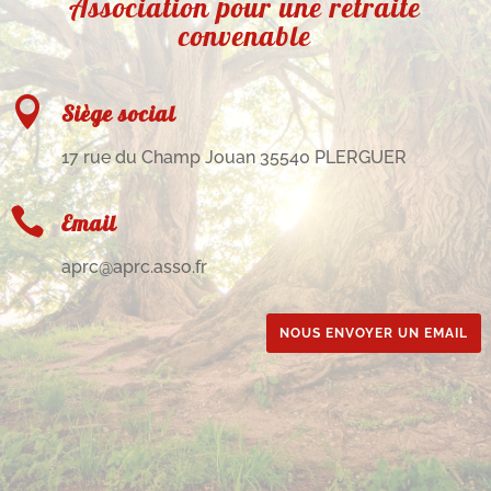
Association pour une retraite
convenable

Siège social
17 rue du Champ Jouan 35540 PLERGUER

Email
aprc@aprc.asso.fr
NOUS ENVOYER UN EMAIL