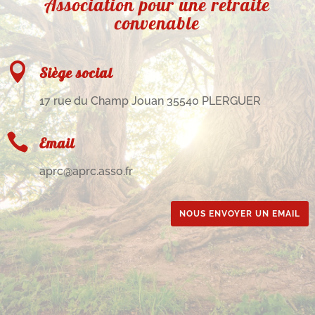
Association pour une retraite
convenable

Siège social
17 rue du Champ Jouan 35540 PLERGUER

Email
aprc@aprc.asso.fr
NOUS ENVOYER UN EMAIL