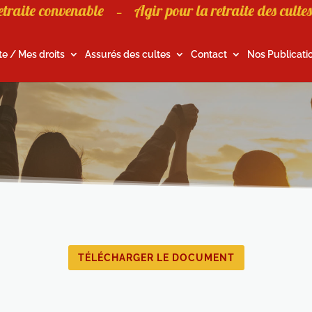
etraite convenable
Agir pour la retraite des cultes
–
te / Mes droits
Assurés des cultes
Contact
Nos Publicati
TÉLÉCHARGER LE DOCUMENT