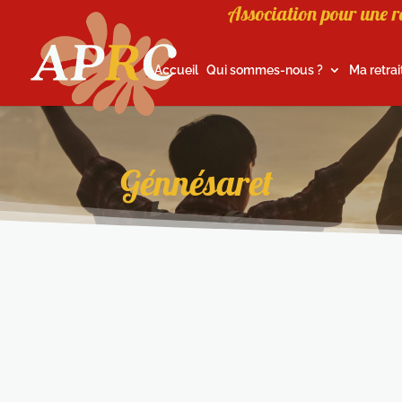
Association pour une r
Accueil
Qui sommes-nous ?
Ma retrai
Génnésaret