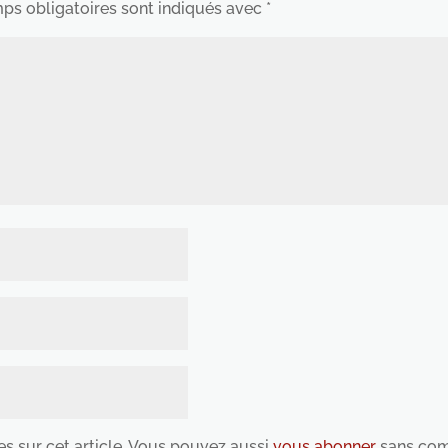
ps obligatoires sont indiqués avec
*
es sur cet article. Vous pouvez aussi
vous abonner
sans com