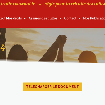
etraite convenable
Agir pour la retraite des cultes
–
te / Mes droits
Assurés des cultes
Contact
Nos Publicati
34
TÉLÉCHARGER LE DOCUMENT