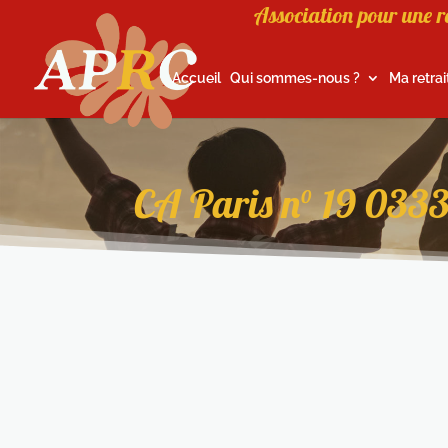
Association pour une r
Accueil
Qui sommes-nous ?
Ma retrai
CA Paris n° 19 033