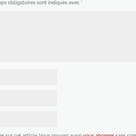
ps obligatoires sont indiqués avec
*
es sur cet article. Vous pouvez aussi
vous abonner
sans com