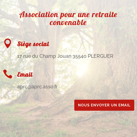
Association pour une retraite
convenable

Siège social
17 rue du Champ Jouan 35540 PLERGUER

Email
aprc@aprc.asso.fr
NOUS ENVOYER UN EMAIL