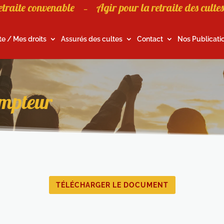
etraite convenable
Agir pour la retraite des cultes
–
te / Mes droits
Assurés des cultes
Contact
Nos Publicati
empteur
TÉLÉCHARGER LE DOCUMENT