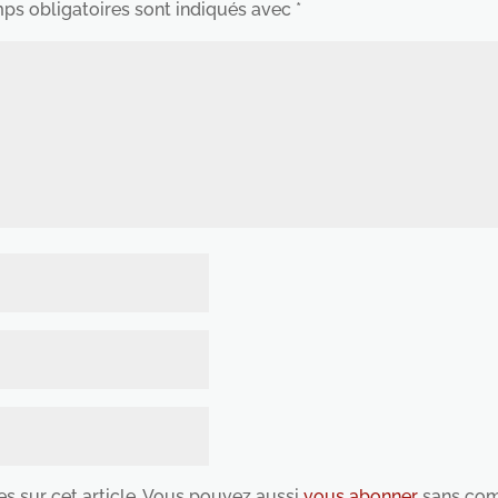
ps obligatoires sont indiqués avec
*
es sur cet article. Vous pouvez aussi
vous abonner
sans com