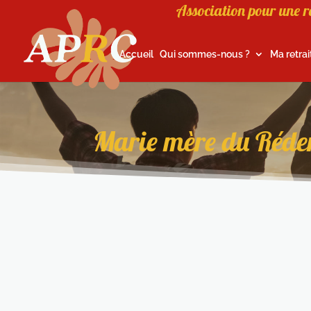
Association pour une r
Accueil
Qui sommes-nous ?
Ma retrai
Marie mère du Réd