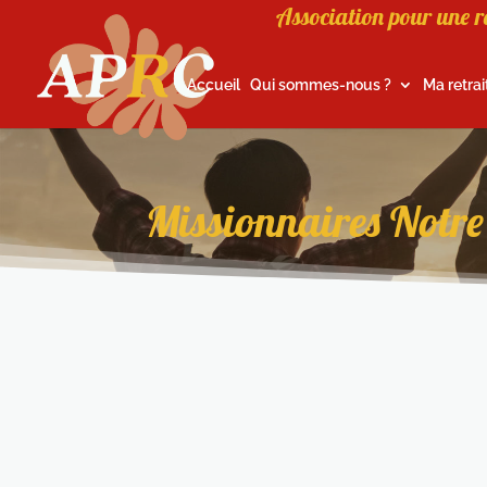
Association pour une r
Accueil
Qui sommes-nous ?
Ma retrai
Missionnaires Notre