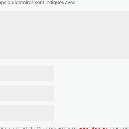
ps obligatoires sont indiqués avec
*
es sur cet article. Vous pouvez aussi
vous abonner
sans com