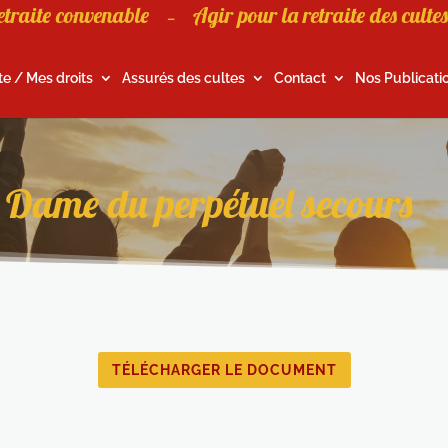
etraite convenable
Agir pour la retraite des cultes
–
te / Mes droits
Assurés des cultes
Contact
Nos Publicati
 Dame du perpétuel secours
TÉLÉCHARGER LE DOCUMENT