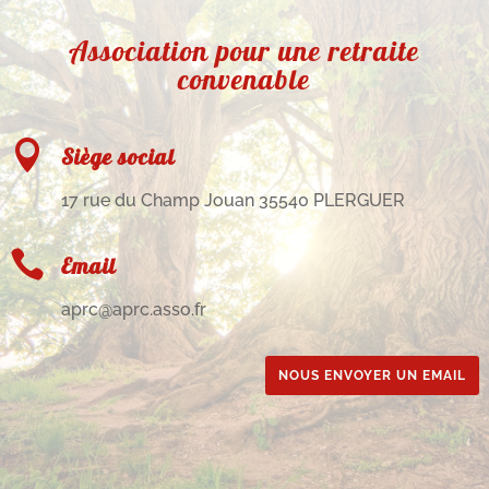
Association pour une retraite
convenable

Siège social
17 rue du Champ Jouan 35540 PLERGUER

Email
aprc@aprc.asso.fr
NOUS ENVOYER UN EMAIL