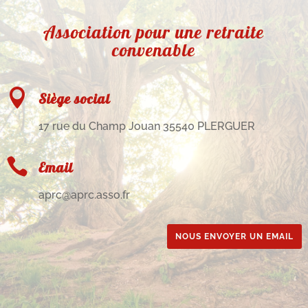
Association pour une retraite
convenable

Siège social
17 rue du Champ Jouan 35540 PLERGUER

Email
aprc@aprc.asso.fr
NOUS ENVOYER UN EMAIL