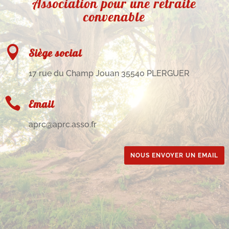
Association pour une retraite
convenable

Siège social
17 rue du Champ Jouan 35540 PLERGUER

Email
aprc@aprc.asso.fr
NOUS ENVOYER UN EMAIL