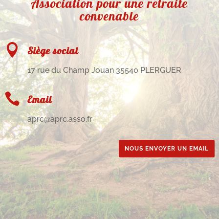
Association pour une retraite
convenable

Siège social
17 rue du Champ Jouan 35540 PLERGUER

Email
aprc@aprc.asso.fr
NOUS ENVOYER UN EMAIL