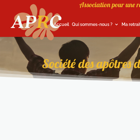
Association pour une r
Accueil
Qui sommes-nous ?
Ma retrai
Société des apôtres