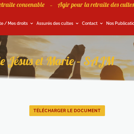
etraite convenable
Agir pour la retraite des cultes
–
te / Mes droits
Assurés des cultes
Contact
Nos Publicati
 de Jésus et Marie – SAJM
TÉLÉCHARGER LE DOCUMENT