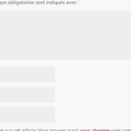
ps obligatoires sont indiqués avec
*
es sur cet article. Vous pouvez aussi
vous abonner
sans com