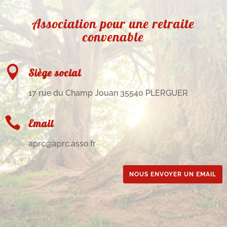
Association pour une retraite
convenable

Siège social
17 rue du Champ Jouan 35540 PLERGUER

Email
aprc@aprc.asso.fr
NOUS ENVOYER UN EMAIL