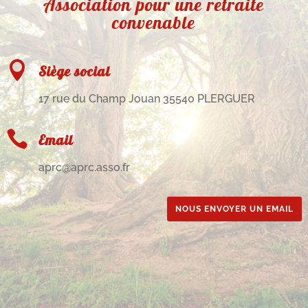
Association pour une retraite
convenable

Siège social
17 rue du Champ Jouan 35540 PLERGUER

Email
aprc@aprc.asso.fr
NOUS ENVOYER UN EMAIL