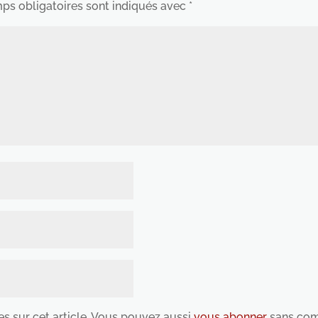
ps obligatoires sont indiqués avec
*
es sur cet article. Vous pouvez aussi
vous abonner
sans com