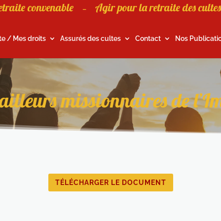
etraite convenable
Agir pour la retraite des cultes
–
te / Mes droits
Assurés des cultes
Contact
Nos Publicati
vailleurs missionnaires de l’
TÉLÉCHARGER LE DOCUMENT