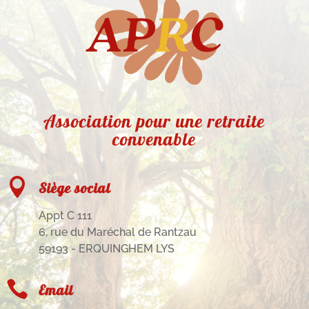
Association pour une retraite
convenable

Siège social
Appt C 111
6, rue du Maréchal de Rantzau
59193 - ERQUINGHEM LYS

Email