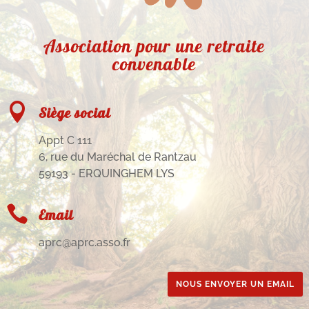
Association pour une retraite
convenable

Siège social
Appt C 111
6, rue du Maréchal de Rantzau
59193 - ERQUINGHEM LYS

Email
aprc@aprc.asso.fr
NOUS ENVOYER UN EMAIL