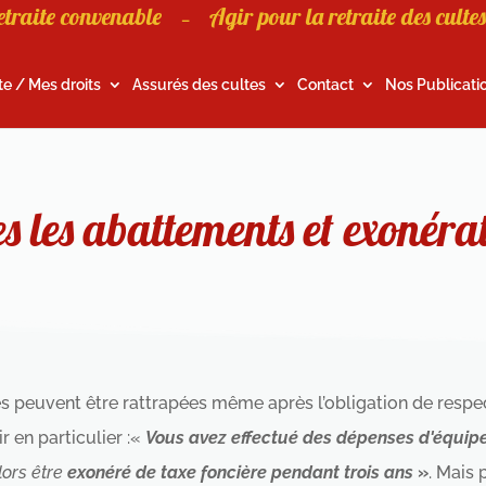
etraite convenable
Agir pour la retraite des cultes
–
te / Mes droits
Assurés des cultes
Contact
Nos Publicati
es les abattements et exonérat
les peuvent être rattrapées même après l’obligation de respe
 en particulier :«
Vous avez effectué des dépenses d'équip
lors être
exonéré de taxe foncière pendant trois ans
»
. Mais 