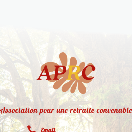
Association pour une retraite convenabl

Email