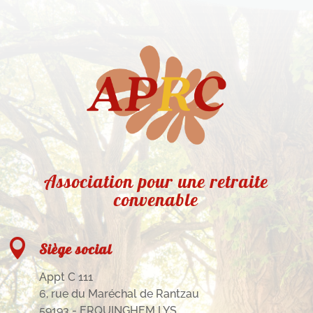
Association pour une retraite
convenable

Siège social
Appt C 111
6, rue du Maréchal de Rantzau
59193 - ERQUINGHEM LYS