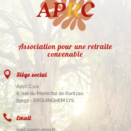
Association pour une retraite
convenable

Siège social
Appt C 111
6, rue du Maréchal de Rantzau
59193 - ERQUINGHEM LYS

Email
aprc@aprc.asso.fr