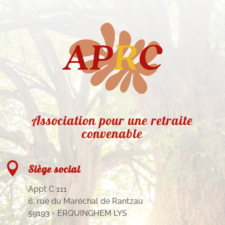
Association pour une retraite
convenable

Siège social
Appt C 111
6, rue du Maréchal de Rantzau
59193 - ERQUINGHEM LYS