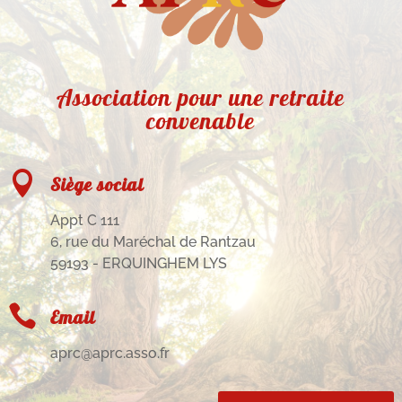
Association pour une retraite
convenable

Siège social
Appt C 111
6, rue du Maréchal de Rantzau
59193 - ERQUINGHEM LYS

Email
aprc@aprc.asso.fr