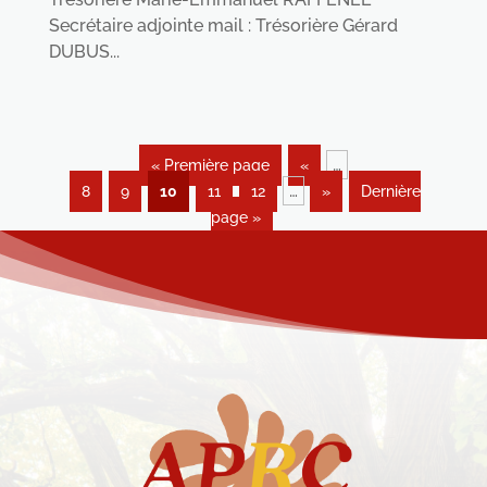
Secrétaire adjointe mail : Trésorière Gérard
DUBUS...
…
« Première page
«
…
8
9
10
11
12
»
Dernière
page »