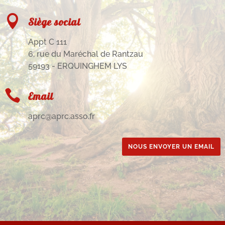

Siège social
Appt C 111
6, rue du Maréchal de Rantzau
59193 - ERQUINGHEM LYS

Email
aprc@aprc.asso.fr
NOUS ENVOYER UN EMAIL