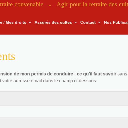
traite convenable
Agir pour la retraite des cul
–
te / Mes droits
Assurés des cultes
Contact
Nos Publica
ents
sion de mon permis de conduire : ce qu’il faut savoir
sans 
t votre adresse email dans le champ ci-dessous.