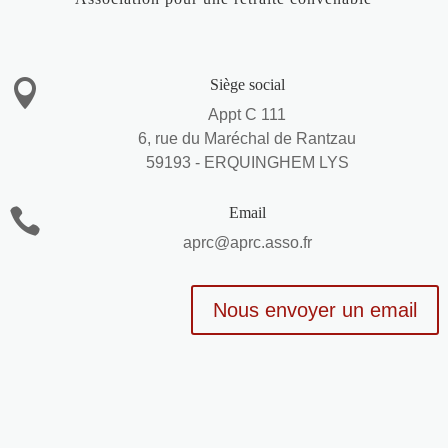
Siège social

Appt C 111
6, rue du Maréchal de Rantzau
59193 - ERQUINGHEM LYS
Email

aprc@aprc.asso.fr
Nous envoyer un email