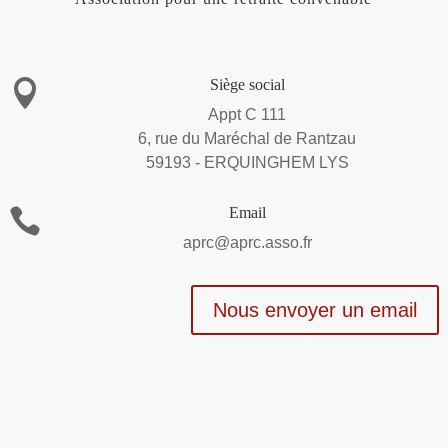
Siège social

Appt C 111
6, rue du Maréchal de Rantzau
59193 - ERQUINGHEM LYS
Email

aprc@aprc.asso.fr
Nous envoyer un email