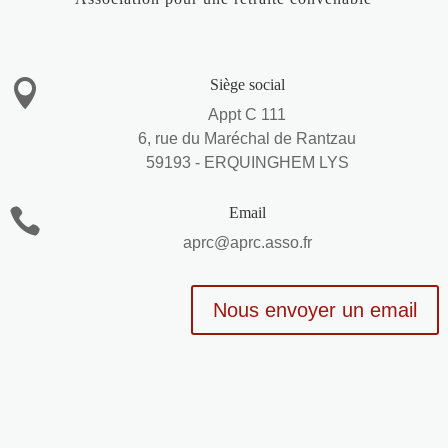
Siège social

Appt C 111
6, rue du Maréchal de Rantzau
59193 - ERQUINGHEM LYS
Email

aprc@aprc.asso.fr
Nous envoyer un email