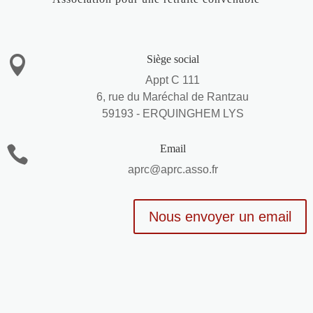
Siège social

Appt C 111
6, rue du Maréchal de Rantzau
59193 - ERQUINGHEM LYS
Email

aprc@aprc.asso.fr
Nous envoyer un email