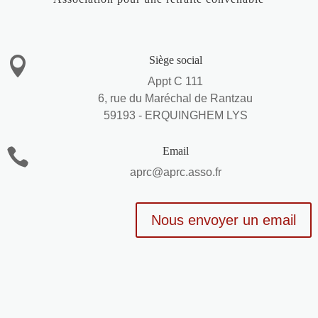
Siège social

Appt C 111
6, rue du Maréchal de Rantzau
59193 - ERQUINGHEM LYS
Email

aprc@aprc.asso.fr
Nous envoyer un email