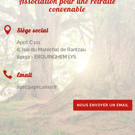
Association pour une retraite
convenable

Siège social
Appt C 111
6, rue du Maréchal de Rantzau
59193 - ERQUINGHEM LYS

Email
aprc@aprc.asso.fr
NOUS ENVOYER UN EMAIL