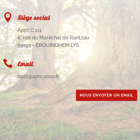

Siège social
Appt C 111
6, rue du Maréchal de Rantzau
59193 - ERQUINGHEM LYS

Email
aprc@aprc.asso.fr
NOUS ENVOYER UN EMAIL