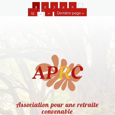
…
1
2
3
4
5
…
15
»
Dernière page »
Association pour une retraite
convenable